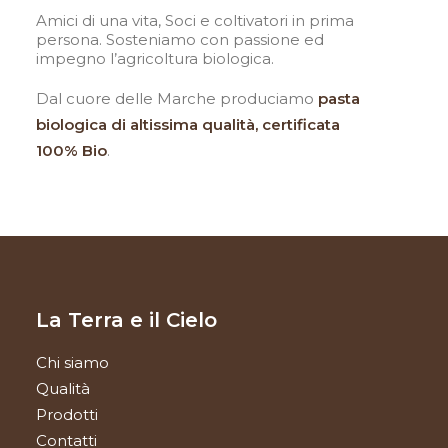
Amici di una vita, Soci e coltivatori in prima
persona. Sosteniamo con passione ed
impegno l’agricoltura biologica.
Dal cuore delle Marche produciamo
pasta
biologica
di altissima qualità, certificata
100% Bio
.
La Terra e il Cielo
Chi siamo
Qualità
Prodotti
Contatti