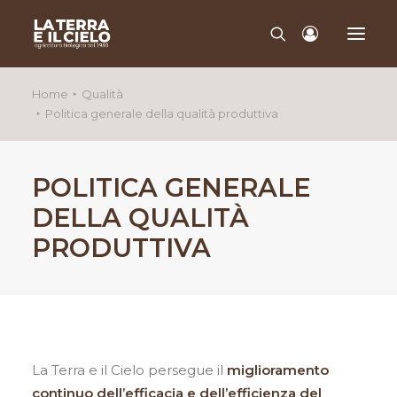
Home
Qualità
Politica generale della qualità produttiva
CHI SIAMO
QUALITÀ
PRODOTTI
POLITICA GENERALE
CONTATTI
DELLA QUALITÀ
PRODUTTIVA
La Terra e il Cielo persegue il
miglioramento
continuo dell’efficacia e dell’efficienza del