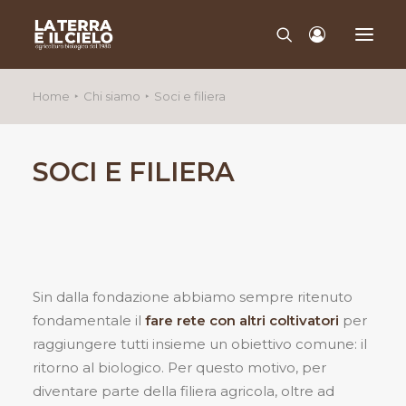
Home
Chi siamo
Soci e filiera
CHI SIAMO
QUALITÀ
SOCI E FILIERA
PRODOTTI
CONTATTI
Sin dalla fondazione abbiamo sempre ritenuto
fondamentale il
fare rete con altri coltivatori
per
raggiungere tutti insieme un obiettivo comune: il
ritorno al biologico. Per questo motivo, per
diventare parte della filiera agricola, oltre ad