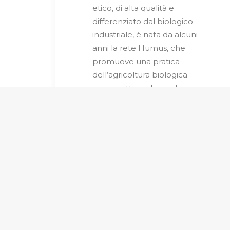
etico, di alta qualità e
differenziato dal biologico
industriale, è nata da alcuni
anni la rete Humus, che
promuove una pratica
dell’agricoltura biologica
con carattere durevole,
equità del prezzo e delle
relazioni sociali ed
economiche,
responsabilità sociale e
territoriale, qualità del
prodotto, sapore e bontà
del cibo. […]
Bruno Sebastianelli