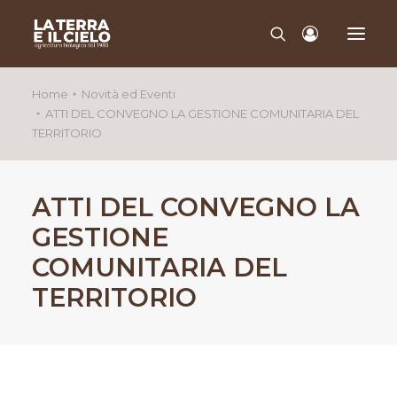
Home
Novità ed Eventi
ATTI DEL CONVEGNO LA GESTIONE COMUNITARIA DEL
CHI SIAMO
TERRITORIO
QUALITÀ
PRODOTTI
ATTI DEL CONVEGNO LA
CONTATTI
GESTIONE
COMUNITARIA DEL
TERRITORIO