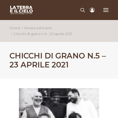
Home
Novità ed Eventi
Chicchi di grano n.5 – 23 aprile 2021
CHI SIAMO
QUALITÀ
PRODOTTI
CHICCHI DI GRANO N.5 –
CONTATTI
23 APRILE 2021